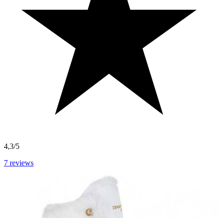
4,3/5
7
reviews