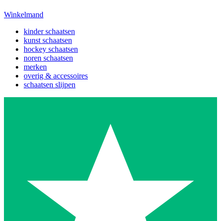
Winkelmand
kinder schaatsen
kunst schaatsen
hockey schaatsen
noren schaatsen
merken
overig & accessoires
schaatsen slijpen