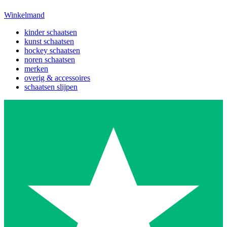
Winkelmand
kinder schaatsen
kunst schaatsen
hockey schaatsen
noren schaatsen
merken
overig & accessoires
schaatsen slijpen