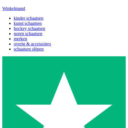
Winkelmand
kinder schaatsen
kunst schaatsen
hockey schaatsen
noren schaatsen
merken
overig & accessoires
schaatsen slijpen