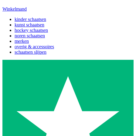
Winkelmand
kinder schaatsen
kunst schaatsen
hockey schaatsen
noren schaatsen
merken
overig & accessoires
schaatsen slijpen