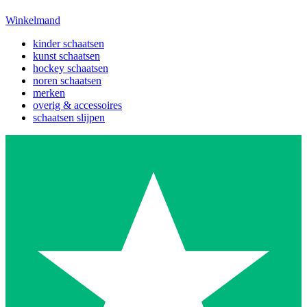
Winkelmand
kinder schaatsen
kunst schaatsen
hockey schaatsen
noren schaatsen
merken
overig & accessoires
schaatsen slijpen