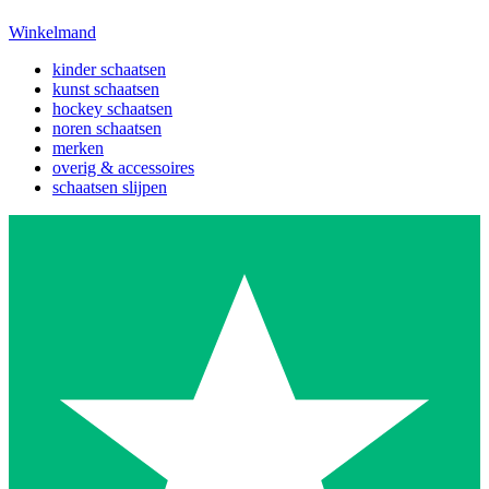
Winkelmand
kinder schaatsen
kunst schaatsen
hockey schaatsen
noren schaatsen
merken
overig & accessoires
schaatsen slijpen