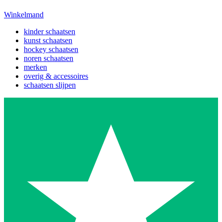
Winkelmand
kinder schaatsen
kunst schaatsen
hockey schaatsen
noren schaatsen
merken
overig & accessoires
schaatsen slijpen