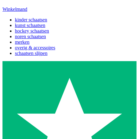
Winkelmand
kinder schaatsen
kunst schaatsen
hockey schaatsen
noren schaatsen
merken
overig & accessoires
schaatsen slijpen