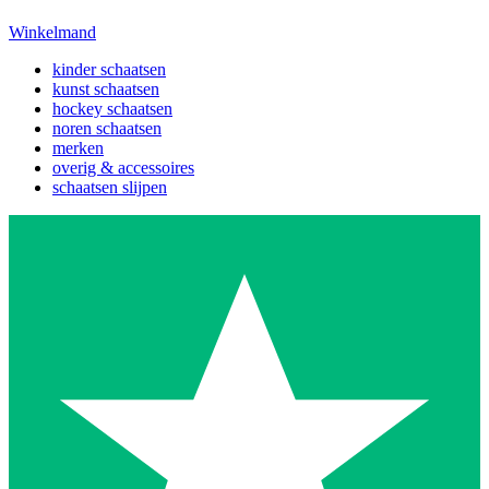
Winkelmand
kinder schaatsen
kunst schaatsen
hockey schaatsen
noren schaatsen
merken
overig & accessoires
schaatsen slijpen