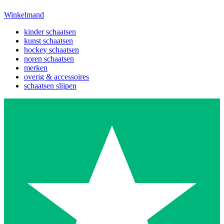
Winkelmand
kinder schaatsen
kunst schaatsen
hockey schaatsen
noren schaatsen
merken
overig & accessoires
schaatsen slijpen