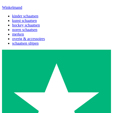
Winkelmand
kinder schaatsen
kunst schaatsen
hockey schaatsen
noren schaatsen
merken
overig & accessoires
schaatsen slijpen