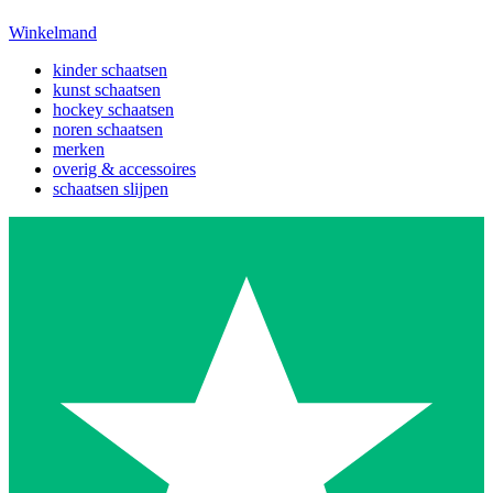
Winkelmand
kinder schaatsen
kunst schaatsen
hockey schaatsen
noren schaatsen
merken
overig & accessoires
schaatsen slijpen