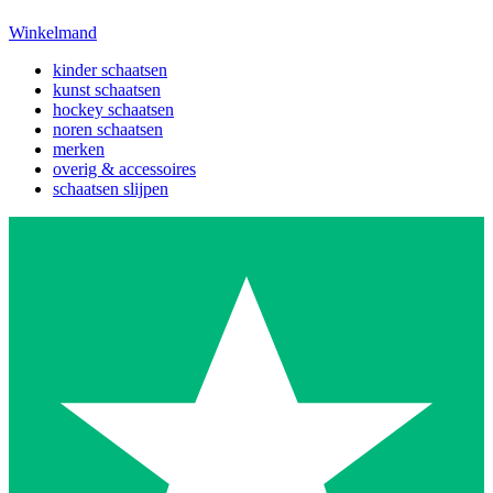
Winkelmand
kinder schaatsen
kunst schaatsen
hockey schaatsen
noren schaatsen
merken
overig & accessoires
schaatsen slijpen