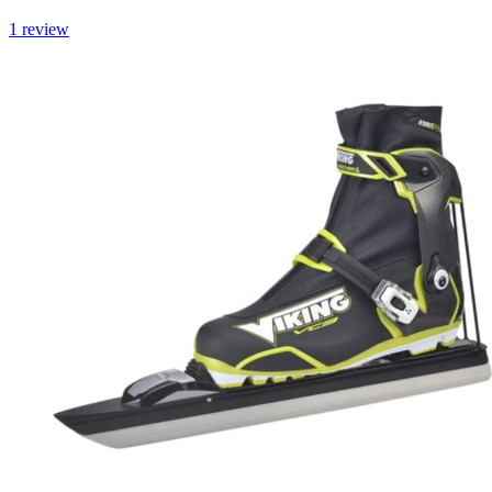
1
review