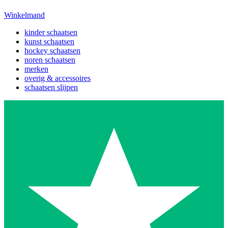
Winkelmand
kinder schaatsen
kunst schaatsen
hockey schaatsen
noren schaatsen
merken
overig & accessoires
schaatsen slijpen