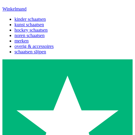
Winkelmand
kinder schaatsen
kunst schaatsen
hockey schaatsen
noren schaatsen
merken
overig & accessoires
schaatsen slijpen