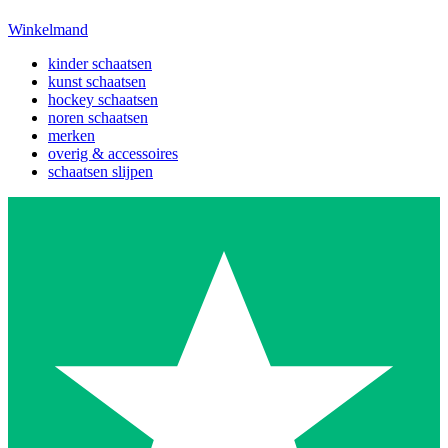
Winkelmand
kinder schaatsen
kunst schaatsen
hockey schaatsen
noren schaatsen
merken
overig & accessoires
schaatsen slijpen