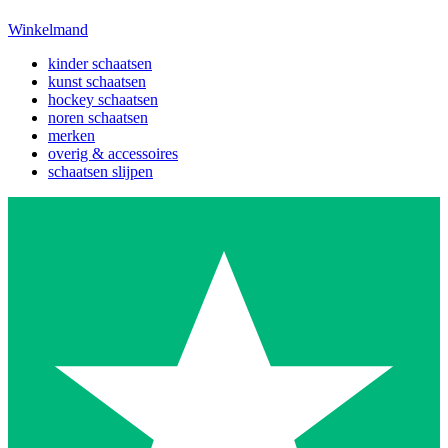
Winkelmand
kinder schaatsen
kunst schaatsen
hockey schaatsen
noren schaatsen
merken
overig & accessoires
schaatsen slijpen