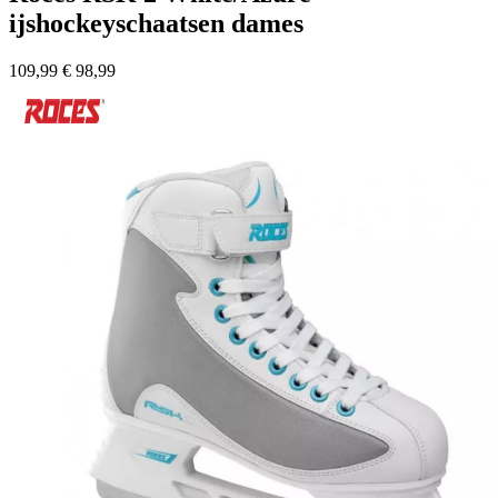
ijshockeyschaatsen dames
109,99
€
98,99