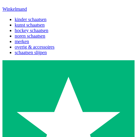
Winkelmand
kinder schaatsen
kunst schaatsen
hockey schaatsen
noren schaatsen
merken
overig & accessoires
schaatsen slijpen