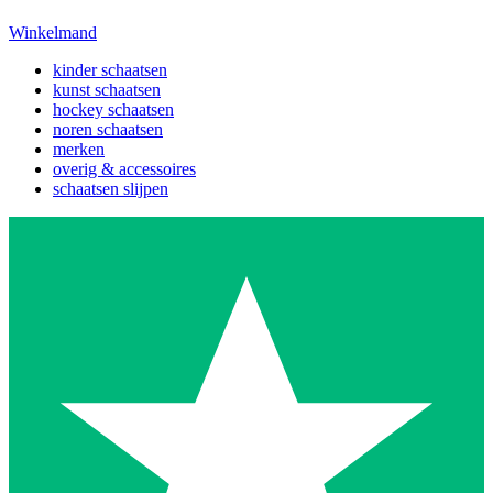
Winkelmand
kinder schaatsen
kunst schaatsen
hockey schaatsen
noren schaatsen
merken
overig & accessoires
schaatsen slijpen