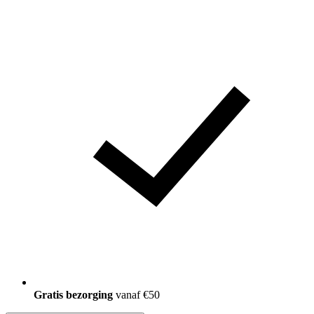
150.000+
tevreden klanten