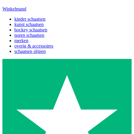
Winkelmand
kinder schaatsen
kunst schaatsen
hockey schaatsen
noren schaatsen
merken
overig & accessoires
schaatsen slijpen