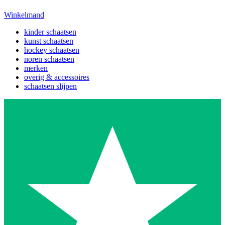
Winkelmand
kinder schaatsen
kunst schaatsen
hockey schaatsen
noren schaatsen
merken
overig & accessoires
schaatsen slijpen