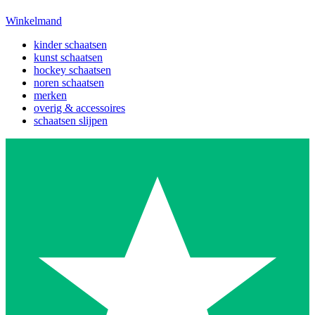
Winkelmand
kinder schaatsen
kunst schaatsen
hockey schaatsen
noren schaatsen
merken
overig & accessoires
schaatsen slijpen