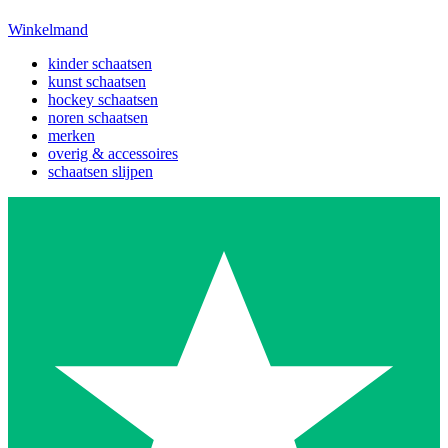
Winkelmand
kinder schaatsen
kunst schaatsen
hockey schaatsen
noren schaatsen
merken
overig & accessoires
schaatsen slijpen