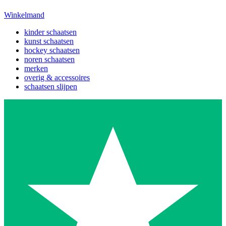
Winkelmand
kinder schaatsen
kunst schaatsen
hockey schaatsen
noren schaatsen
merken
overig & accessoires
schaatsen slijpen