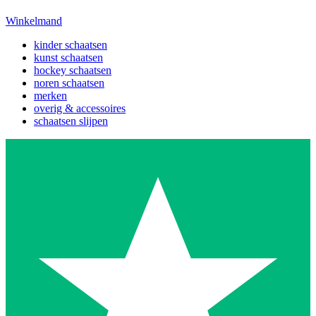
Winkelmand
kinder schaatsen
kunst schaatsen
hockey schaatsen
noren schaatsen
merken
overig & accessoires
schaatsen slijpen